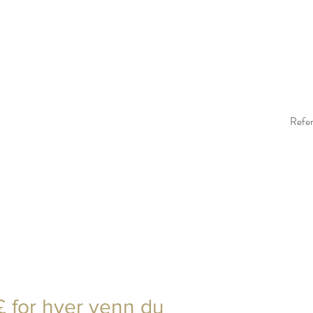
 Installation
Gallery
Contact
Gift Card
Loyalty
Refer
£ for hver venn du