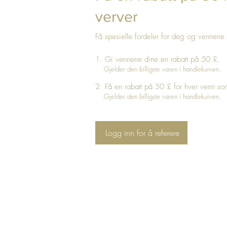
verver
Få spesielle fordeler for deg og vennene
Gi vennene dine en rabatt på 50 £.
Gjelder den billigste varen i handlekurven.
Få en rabatt på 50 £ for hver venn som
Gjelder den billigste varen i handlekurven.
Logg inn for å referere