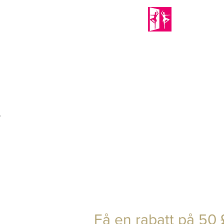
PORTABLE MIRRORS
Home
About Us
Shop
Mirror
Få en rabatt på 50 