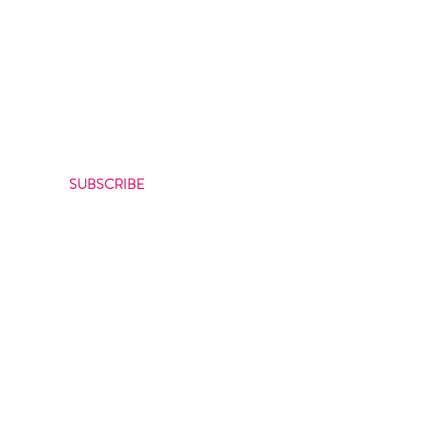
CRIBE
bout our latest offers
SUBSCRIBE
itions