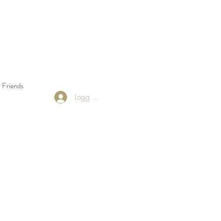
 Friends
Returns Policy
Blog
Logg inn